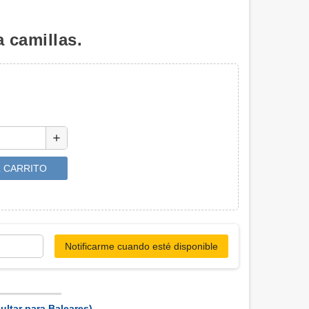
a camillas.
add
L CARRITO
Notificarme cuando esté disponible
ultar para Baleares)