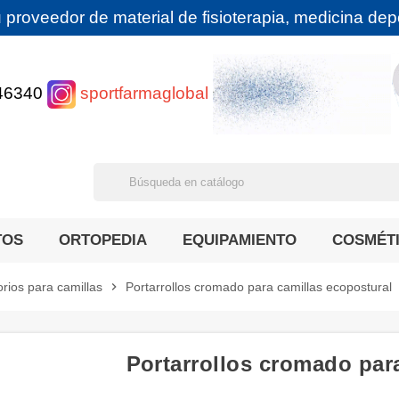
 proveedor de material de fisioterapia, medicina depor
46340
sportfarmaglobal
TOS
ORTOPEDIA
EQUIPAMIENTO
COSMÉT
rios para camillas
chevron_right
Portarrollos cromado para camillas ecopostural
Portarrollos cromado par