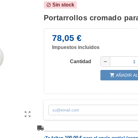
Sin stock
block
Portarrollos cromado par
78,05 €
Impuestos incluidos
Cantidad
remove
shopping_cart
AÑADIR A
zoom_out_map
100,00 €
¡Te faltan
para el envío gratis! (cons