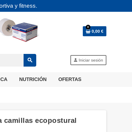
tiva y fitness.
0
0,00 €
search
person
Iniciar sesión
ICA
NUTRICIÓN
OFERTAS
a camillas ecopostural