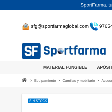
SportFarma, tu
sfg@sportfarmaglobal.com
9765
MATERIAL FUNGIBLE
APÓSI
chevron_right
Equipamiento
chevron_right
Camillas y mobiliario
chevron_right
Acceso
SIN STOCK