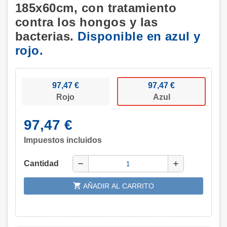
185x60cm, con tratamiento
contra los hongos y las
bacterias.
Disponible en azul y
rojo.
97,47 €
97,47 €
Rojo
Azul
97,47 €
Impuestos incluidos
Cantidad
remove
add
shopping_cart
AÑADIR AL CARRITO