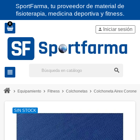
SportFarma, tu proveedor de material de
fisioterapia, medicina deportiva y fitness.
0
Iniciar sesión
person
search
view_headline
chevron_right
chevron_right
chevron_right
chevron_right
Equipamiento
Fitness
Colchonetas
Colchoneta Airex Coronell
SIN STOCK