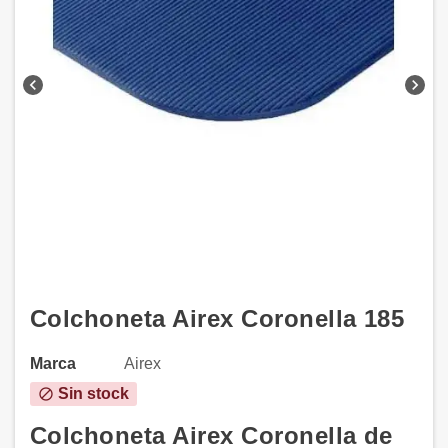
chevron_left
chevron_right
Colchoneta Airex Coronella 185
Marca
Airex
Sin stock
block
Colchoneta Airex Coronella de