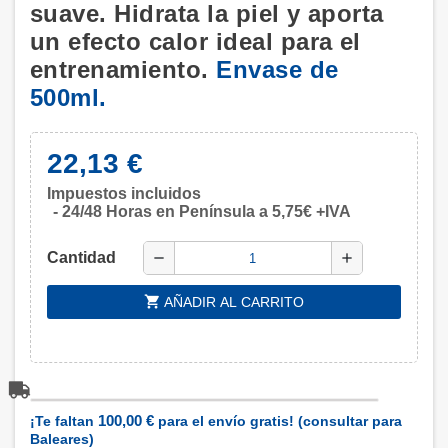
suave. Hidrata la piel y aporta
un efecto calor ideal para el
entrenamiento.
Envase de
500ml.
22,13 €
Impuestos incluidos
24/48 Horas en Península a 5,75€ +IVA
Cantidad
remove
add
shopping_cart
AÑADIR AL CARRITO
100,00 €
¡Te faltan
para el envío gratis! (consultar para
Baleares)