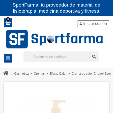
SportFarma, tu proveedor de material de
fisioterapia, medicina deportiva y fitness.
0
Iniciar sesión
person
search
view_headline
chevron_right
chevron_right
chevron_right
chevron_right
Cosmética
Cremas
Efecto Calor
Crema de calor Criogel Sport