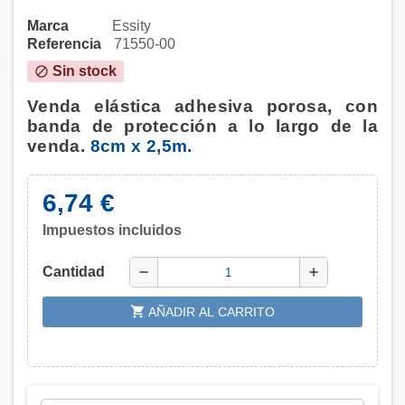
Marca
Essity
Referencia
71550-00
Sin stock
block
Venda elástica adhesiva porosa, con
banda de protección a lo largo de la
venda.
8cm x 2,5m.
6,74 €
Impuestos incluidos
Cantidad
remove
add
shopping_cart
AÑADIR AL CARRITO