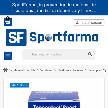
SportFarma, tu proveedor de material de
fisioterapia, medicina deportiva y fitness.
0
Iniciar sesión
person
search
view_headline
chevron_right
chevron_right
chevron_right
chevron_right
Material fungible
Vendajes
Elásticos adhesivos
Tensoplast Sp
SIN STOCK