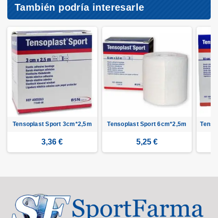
También podría interesarle
Tensoplast Sport 3cm*2,5m
Tensoplast Sport 6cm*2,5m
Tenso
3,36 €
5,25 €