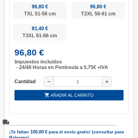
96,80 €
96,80 €
TXL 51-56 cm
T2XL 56-61 cm
81,40 €
T3XL 61-66 cm
96,80 €
Impuestos incluidos
24/48 Horas en Península a 5,75€ +IVA
Cantidad
remove
add
shopping_cart
AÑADIR AL CARRITO
100,00 €
¡Te faltan
para el envío gratis! (consultar para
Baleares)