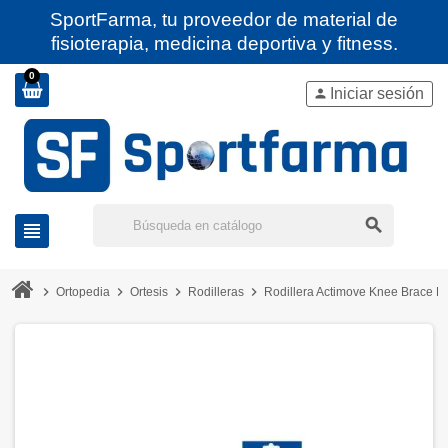
SportFarma, tu proveedor de material de
fisioterapia, medicina deportiva y fitness.
0
Iniciar sesión
person
search
view_headline
chevron_right
chevron_right
chevron_right
chevron_right
Ortopedia
Ortesis
Rodilleras
Rodillera Actimove Knee Brace P