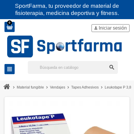
SportFarma, tu proveedor de material de
fisioterapia, medicina deportiva y fitness.
0
Iniciar sesión
person
search
view_headline
chevron_right
chevron_right
chevron_right
chevron_right
Material fungible
Vendajes
Tapes Adhesivos
Leukotape P 3,8c