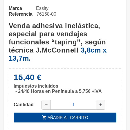
Marca
Essity
Referencia
76168-00
Venda adhesiva inelástica,
especial para vendajes
funcionales “taping”, según
técnica J.McConnell
3,8cm x
13,7m.
15,40 €
Impuestos incluidos
24/48 Horas en Península a 5,75€ +IVA
Cantidad
remove
add
shopping_cart
AÑADIR AL CARRITO