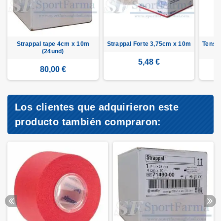
Strappal tape 4cm x 10m
Strappal Forte 3,75cm x 10m
Tenso
(24und)
5,48 €
80,00 €
Los clientes que adquirieron este
producto también compraron: