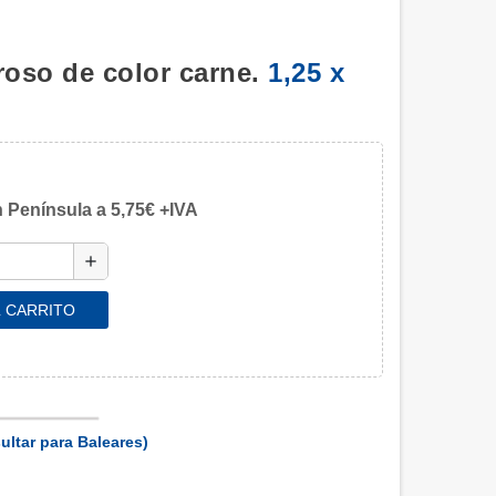
roso de color carne.
1,25 x
 Península a 5,75€ +IVA
add
L CARRITO
ultar para Baleares)