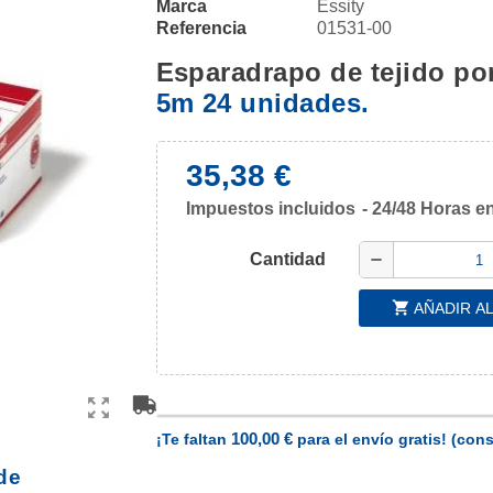
Marca
Essity
Referencia
01531-00
Esparadrapo de tejido po
5m 24 unidades.
35,38 €
Impuestos incluidos
24/48 Horas en
Cantidad
remove
shopping_cart
AÑADIR A
zoom_out_map
100,00 €
¡Te faltan
para el envío gratis! (cons
 de