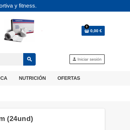
tiva y fitness.
0
0,00 €
search
person
Iniciar sesión
ICA
NUTRICIÓN
OFERTAS
5m (24und)