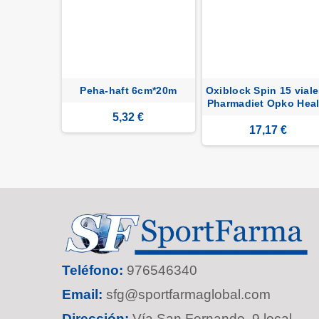
m x 10m
Peha-haft 6cm*20m
Oxiblock Spin 15 viale
Pharmadiet Opko Heal
€
5,32 €
17,17 €
Teléfono:
976546340
Email:
sfg@sportfarmaglobal.com
Dirección:
Vía San Fernando, 9 local