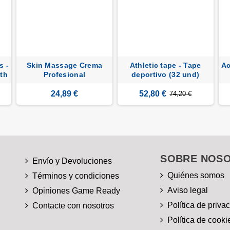
s -
Skin Massage Crema
Athletic tape - Tape
Ac
th
Profesional
deportivo (32 und)
24,89 €
52,80 €
74,20 €
SOBRE NOS
Envío y Devoluciones
Quiénes somos
Términos y condiciones
Aviso legal
Opiniones Game Ready
Política de priva
Contacte con nosotros
Política de cooki