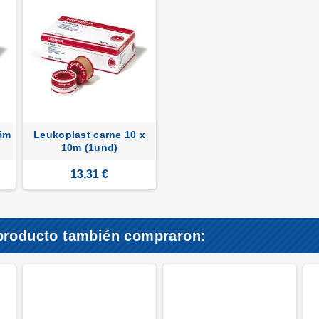
 5m
Leukoplast carne 10 x
10m (1und)
13,31 €
 producto también compraron: