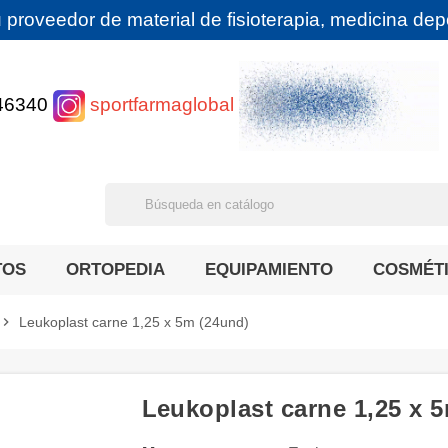
 proveedor de material de fisioterapia, medicina depor
46340
sportfarmaglobal
TOS
ORTOPEDIA
EQUIPAMIENTO
COSMÉT
hevron_right
Leukoplast carne 1,25 x 5m (24und)
Leukoplast carne 1,25 x 