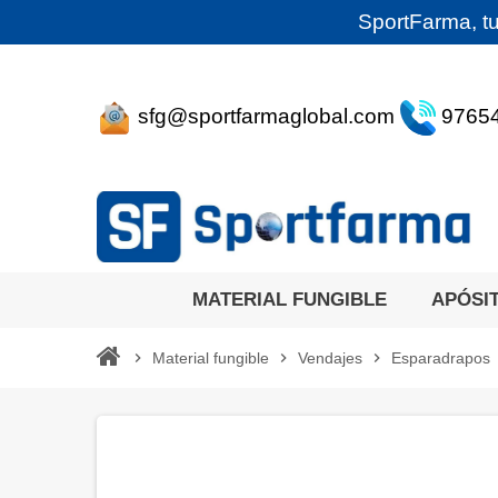
SportFarma, tu
sfg@sportfarmaglobal.com
9765
MATERIAL FUNGIBLE
APÓSI
chevron_right
Material fungible
chevron_right
Vendajes
chevron_right
Esparadrapos
c