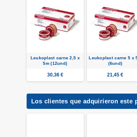
Leukoplast carne 2,5 x
Leukoplast carne 5 x
5m (12und)
(6und)
30,36 €
21,45 €
Los clientes que adquirieron este