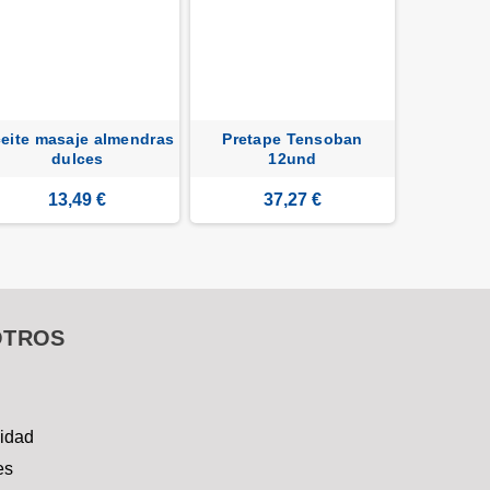
eite masaje almendras
Pretape Tensoban
Crema de
dulces
12und
Sport
13,49 €
37,27 €
2
OTROS
cidad
es