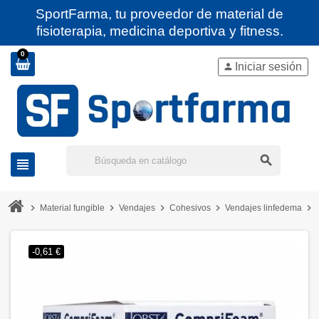
SportFarma, tu proveedor de material de
fisioterapia, medicina deportiva y fitness.
0
Iniciar sesión
person
search
view_headline
chevron_right
chevron_right
chevron_right
chevron_right
chevron_right
Material fungible
Vendajes
Cohesivos
Vendajes linfedema
-0,61 €