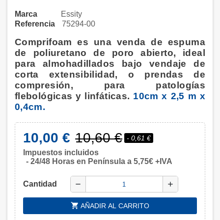
Marca
Essity
Referencia
75294-00
Comprifoam es una venda de espuma
de poliuretano de poro abierto, ideal
para almohadillados bajo vendaje de
corta extensibilidad, o prendas de
compresión, para patologías
flebológicas y linfáticas.
10cm x 2,5 m x
0,4cm.
10,00 €
10,60 €
- 0,61 €
Impuestos incluidos
24/48 Horas en Península a 5,75€ +IVA
Cantidad
remove
add
shopping_cart
AÑADIR AL CARRITO