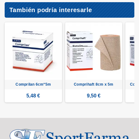
También podría interesarle
Comprilan 6cm*5m
Comprihaft 8cm x 5m
Comp
5,48 €
9,50 €