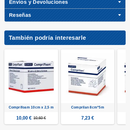
Envíos y Devoluciones
Reseñas
También podría interesarle
Comprifoam 10cm x 2,5 m
Comprilan 8cm*5m
C
10,00 €
7,23 €
10,60 €