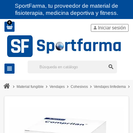
SportFarma, tu proveedor de material de
fisioterapia, medicina deportiva y fitness.
0
Iniciar sesión
person
search
view_headline
chevron_right
chevron_right
chevron_right
chevron_right
chevron_right
Material fungible
Vendajes
Cohesivos
Vendajes linfedema